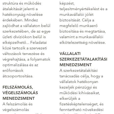
struktúra és működés
képzést,
átalakítását jelenti a
teljesítményértékelést és a
hatékonyság növelése
munkavállalói jólét
érdekében. Mindez
biztosítását. Célja a
zajlódhat a vállalaton belül
megfelelő munkaerő
szerkezetében, de az egye
biztosítása és megtartása,
üzleti divíziókon belül is
valamint a munkavállalói
elképzelhető... Feladatai
elkötelezettség növelése.
közé tartozik a szervezeti
változások tervezése és
VÁLLALATI
végrehajtása, a folyamatok
SZERKEZETÁTALAKÍTÁSI
optimalizálása és az
MENEDZSMENT
erőforrások
A szerkezetátalakítási
átcsoportosítása.
tanácsadás célja, hogy a
vállalatok hatékonyan
FELSZÁMOLÁS,
kezeljék pénzügyi és
VÉGELSZÁMOLÁS
működési kihívásaikat,
MENEDZSMENT
elkerüljék a
A felszámolás és
fizetésképtelenséget, és
végelszámolás
fenntartható növekedési