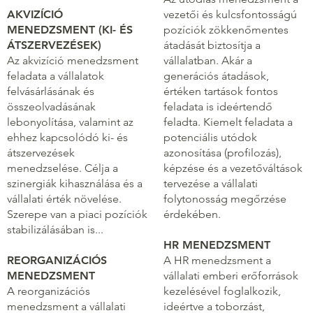
AKVIZÍCIÓ
vezetői és kulcsfontosságú
MENEDZSMENT (KI- ÉS
pozíciók zökkenőmentes
ÁTSZERVEZÉSEK)
átadását biztosítja a
Az akvizíció menedzsment
vállalatban. Akár a
feladata a vállalatok
generációs átadások,
felvásárlásának és
értéken tartások fontos
összeolvadásának
feladata is ideértendő
lebonyolítása, valamint az
feladta. Kiemelt feladata a
ehhez kapcsolódó ki- és
potenciális utódok
átszervezések
azonosítása (profilozás),
menedzselése. Célja a
képzése és a vezetőváltások
szinergiák kihasználása és a
tervezése a vállalati
vállalati érték növelése.
folytonosság megőrzése
Szerepe van a piaci pozíciók
érdekében.
stabilizálásában is...
HR MENEDZSMENT
REORGANIZÁCIÓS
A HR menedzsment a
MENEDZSMENT
vállalati emberi erőforrások
A reorganizációs
kezelésével foglalkozik,
menedzsment a vállalati
ideértve a toborzást,