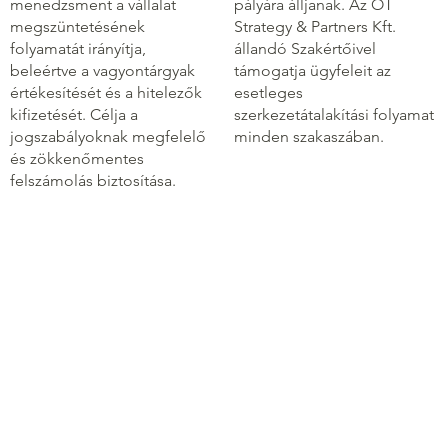
menedzsment a vállalat
pályára álljanak. Az OT
megszüntetésének
Strategy & Partners Kft.
folyamatát irányítja,
állandó Szakértőivel
beleértve a vagyontárgyak
támogatja ügyfeleit az
értékesítését és a hitelezők
esetleges
kifizetését. Célja a
szerkezetátalakítási folyamat
jogszabályoknak megfelelő
minden szakaszában.
és zökkenőmentes
felszámolás biztosítása.