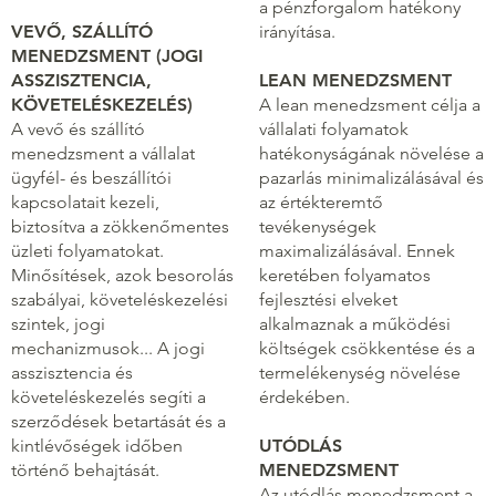
a pénzforgalom hatékony
VEVŐ, SZÁLLÍTÓ
irányítása.
MENEDZSMENT (JOGI
ASSZISZTENCIA,
LEAN MENEDZSMENT
KÖVETELÉSKEZELÉS)
A lean menedzsment célja a
A vevő és szállító
vállalati folyamatok
menedzsment a vállalat
hatékonyságának növelése a
ügyfél- és beszállítói
pazarlás minimalizálásával és
kapcsolatait kezeli,
az értékteremtő
biztosítva a zökkenőmentes
tevékenységek
üzleti folyamatokat.
maximalizálásával. Ennek
Minősítések, azok besorolás
keretében folyamatos
szabályai, követeléskezelési
fejlesztési elveket
szintek, jogi
alkalmaznak a működési
mechanizmusok... A jogi
költségek csökkentése és a
asszisztencia és
termelékenység növelése
követeléskezelés segíti a
érdekében.
szerződések betartását és a
kintlévőségek időben
UTÓDLÁS
történő behajtását.
MENEDZSMENT
Az utódlás menedzsment a