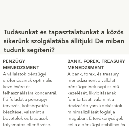
Tudásunkat és tapasztalatunkat a közös
sikerünk szolgálatába állítjuk! De miben
tudunk segíteni?
PÉNZÜGY
BANK, FOREX, TREASURY
MENEDZSMENT
MENEDZSMENT
A vállalatok pénzügyi
A bank, forex, és treasury
erőforrásainak optimális
menedzsment a vállalat
kezelésére és
pénzügyeinek napi szintű
felhasználására koncentrál.
kezelését, likviditásának
Fő feladat a pénzügyi
fenntartását, valamint a
tervezés, költségvetés
devizaárfolyam-kockázatok
készítése, valamint a
minimalizálását foglalja
bevételek és kiadások
magában. E tevékenységek
folyamatos ellenőrzése.
célja a pénzügyi stabilitás és