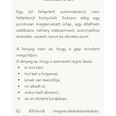
Egy jól felépített automatizáció nem 
feltétlenül bonyolult. Sokszor elég egy 
pontosan megtervezett űrlap, egy átlátható 
adatbázis, néhány státuszmező, automatikus 
értesítés, vezetői riport és döntési pont.
A lényeg nem az, hogy a gép mindent 
megoldjon.
A lényeg az, hogy a szervezet végre lássa:
ki mit kért,
hol tart a folyamat,
kinek van teendője,
mi akadt el,
mikor kell dönteni,
és mi történt korábban.
Ez KKV-knál megrendeléskezelésben, 