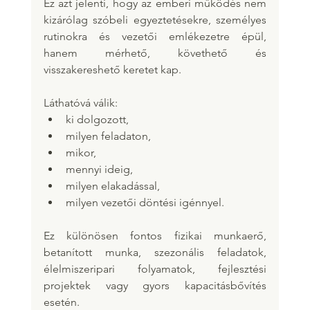
Ez azt jelenti, hogy az emberi működés nem 
kizárólag szóbeli egyeztetésekre, személyes 
rutinokra és vezetői emlékezetre épül, 
hanem mérhető, követhető és 
visszakereshető keretet kap.
Láthatóvá válik:
ki dolgozott,
milyen feladaton,
mikor,
mennyi ideig,
milyen elakadással,
milyen vezetői döntési igénnyel.
Ez különösen fontos fizikai munkaerő, 
betanított munka, szezonális feladatok, 
élelmiszeripari folyamatok, fejlesztési 
projektek vagy gyors kapacitásbővítés 
esetén.