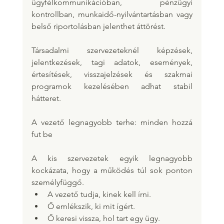
ügyfélkommunikációban, pénzügyi 
kontrollban, munkaidő-nyilvántartásban vagy 
belső riportolásban jelenthet áttörést.
Társadalmi szervezeteknél képzések, 
jelentkezések, tagi adatok, események, 
értesítések, visszajelzések és szakmai 
programok kezelésében adhat stabil 
hátteret.
A vezető legnagyobb terhe: minden hozzá 
fut be
A kis szervezetek egyik legnagyobb 
kockázata, hogy a működés túl sok ponton 
személyfüggő.
A vezető tudja, kinek kell írni.
Ő emlékszik, ki mit ígért.
Ő keresi vissza, hol tart egy ügy.