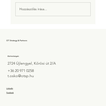
Hozzászólás írása...
Amíg segít, előny. Egy ponton túl
viszont már gát a centralizált
döntéshozatal...
OT Strategy & Partners
Elérhetőségek:
2724 Újlengyel, Kőrösi út 2/A
+36 20 971 0258
t.osko@otsp.hu
Linkedin
Facebook