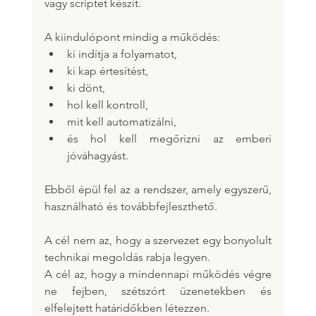
vagy scriptet készít.
A kiindulópont mindig a működés:
ki indítja a folyamatot,
ki kap értesítést,
ki dönt,
hol kell kontroll,
mit kell automatizálni,
és hol kell megőrizni az emberi 
jóváhagyást.
Ebből épül fel az a rendszer, amely egyszerű, 
használható és továbbfejleszthető.
A cél nem az, hogy a szervezet egy bonyolult 
technikai megoldás rabja legyen.
A cél az, hogy a mindennapi működés végre 
ne fejben, szétszórt üzenetekben és 
elfelejtett határidőkben létezzen.