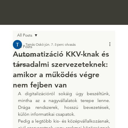
All Posts
Tamás Oskó
jún. 7.
3 perc olvasás
All Posts
Automatizáció KKV-knak és
recreation
társadalmi szervezeteknek:
sport
amikor a működés végre
nem fejben van
A digitalizációról sokáig úgy beszéltünk, 
mintha az a nagyvállalatok terepe lenne. 
Drága rendszerek, hosszú bevezetések, 
külön informatikai csapatok.
Pedig a legtöbb kis- és középvállalkozásnak, 
civil szervezetnek vagy szakmai közösségnek 