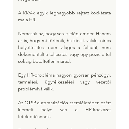
A KKV-k egyik legnagyobb rejtett kockázata 
ma a HR.
Nemcsak az, hogy van-e elég ember. Hanem 
az is, hogy mi történik, ha kiesik valaki, nincs 
helyettesítés, nem világos a feladat, nem 
dokumentált a teljesítés, vagy egy pozíció túl 
sokáig betöltetlen marad.
Egy HR-probléma nagyon gyorsan pénzügyi, 
termelési, ügyfélkezelési vagy vezetői 
problémává válik.
Az OTSP automatizációs szemléletében ezért 
kiemelt helye van a HR-kockázat 
letelepítésének.