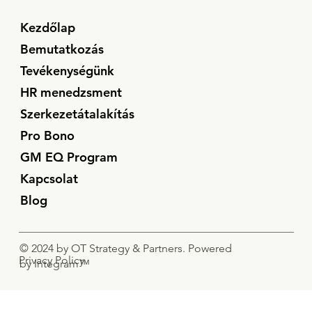
Kezdőlap
Bemutatkozás
Tevékenységünk
HR menedzsment
Szerkezetátalakítás
Pro Bono
GM EQ Program
Kapcsolat
Blog
© 2024 by OT Strategy & Partners. Powered
Privacy Policy
by Integram™