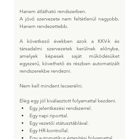
Hanem átlátható rendszerben.
A jövő szervezete nem feltétlenül nagyobb. 
Hanem rendezettebb.
A következő években azok a KKV-k és 
társadalmi szervezetek kerülnek előnybe, 
amelyek képesek saját működésüket 
egyszerű, követhető és részben automatizált 
rendszerekbe rendezni.
Nem kell mindent lecserélni.
Elég egy jól kiválasztott folyamattal kezdeni.
Egy jelentkezési rendszerrel.
Egy napi riporttal.
Egy vezetői státusztáblával.
Egy HR-kontrollal.
Egy automatikus értesítési folyamattal.